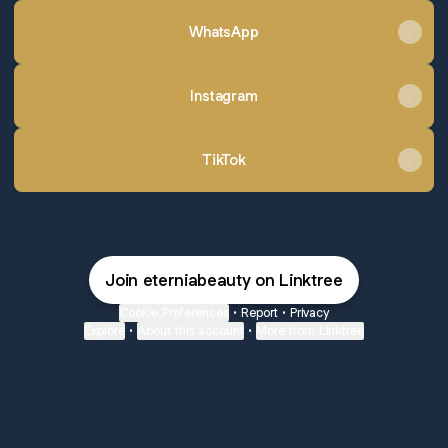
WhatsApp
Instagram
TikTok
Join eterniabeauty on Linktree
Cookie Preferences
•
Report
•
Privacy
Explore
•
About this account
•
More from Linktree