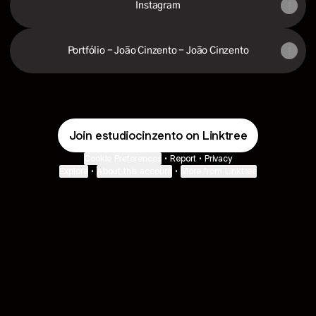
Instagram
Portfólio - João Cinzento - João Cinzento
Join estudiocinzento on Linktree
Cookie Preferences
•
Report
•
Privacy
Explore
•
About this account
•
More from Linktree