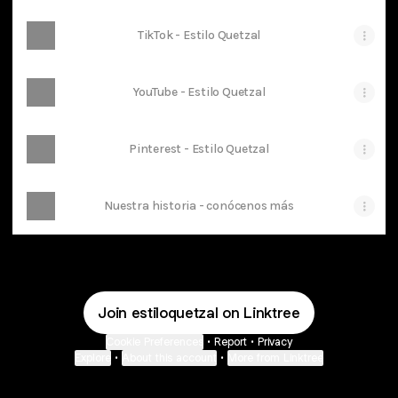
TikTok - Estilo Quetzal
YouTube - Estilo Quetzal
Pinterest - Estilo Quetzal
Nuestra historia - conócenos más
Join estiloquetzal on Linktree
Cookie Preferences
•
Report
•
Privacy
Explore
•
About this account
•
More from Linktree