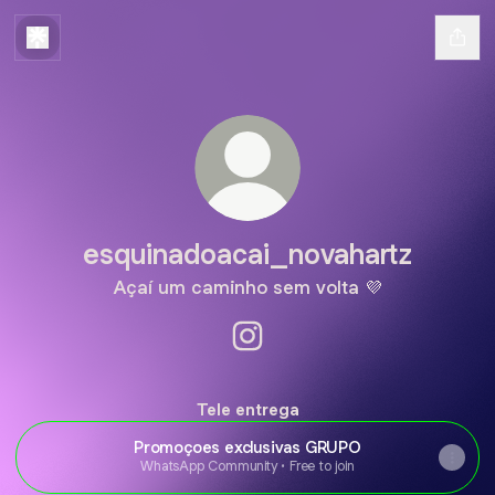
esquinadoacai_novahartz
Açaí um caminho sem volta 💜
esquinadoacai_novahartz Ins
Tele entrega
Promoçoes exclusivas GRUPO
WhatsApp Community • Free to join