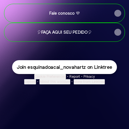
Fale conosco 💜
🎈FAÇA AQUI SEU PEDIDO🎈
Join esquinadoacai_novahartz on Linktree
Cookie Preferences
•
Report
•
Privacy
Explore
•
About this account
•
More from Linktree