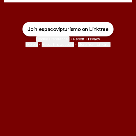
Join espacovipturismo on Linktree
Cookie Preferences
•
Report
•
Privacy
Explore
•
About this account
•
More from Linktree