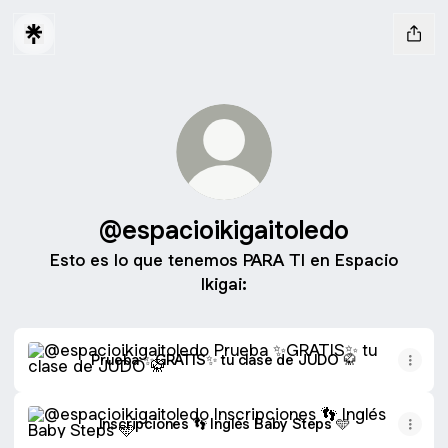
@espacioikigaitoledo
Esto es lo que tenemos PARA TI en Espacio
Ikigai:
Prueba ✨GRATIS✨ tu clase de JUDO 🥋
Prueba ✨GRATIS✨ tu clase de JUDO 🥋
Inscripciones 👣 Inglés Baby Steps 🩵
Inscripciones 👣 Inglés Baby Steps 🩵