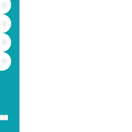
ktree
View on mobile