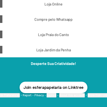
Loja Online
Compre pelo Whatsapp
Loja Praia do Canto
Loja Jardim da Penha
Desperte Sua Criatividade!
Join esferapapelaria on Linktree
ie Preferences
•
Report
•
Privacy
•
Explore
•
About this account
•
More from Lin