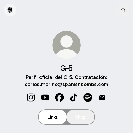
G-5
Perfil oficial del G-5. Contratación:
carlos.marino@spanishbombs.com
G-5 Instagram
G-5 YouTube
G-5 Facebook
G-5 TikTok
G-5 Spotify
G-5 Email
Links
Shop