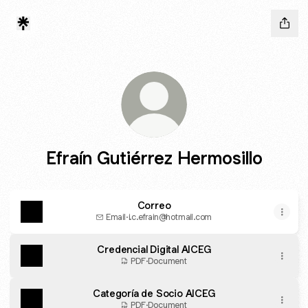
Efraín Gutiérrez Hermosillo
Correo
Email
·
i.c.efrain@hotmail.com
Credencial Digital AICEG
PDF
·
Document
Categoría de Socio AICEG
PDF
·
Document