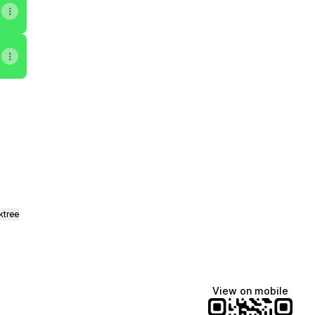
gram
. WhatsApp
Equip. Email
ktree
View on mobile