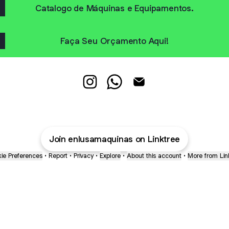
Catalogo de Máquinas e Equipamentos.
Faça Seu Orçamento Aqui!
Aluguel de Maquinas e Equip. Insta
Aluguel de Maquinas e Equip
Aluguel de Maquinas e 
Join enlusamaquinas on Linktree
ie Preferences
•
Report
•
Privacy
•
Explore
•
About this account
•
More from Lin