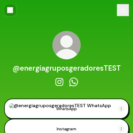
@energiagruposgeradoresTEST
@energiagruposgeradoresTEST 
@energiagruposgeradore
WhatsApp
WhatsApp
Instagram