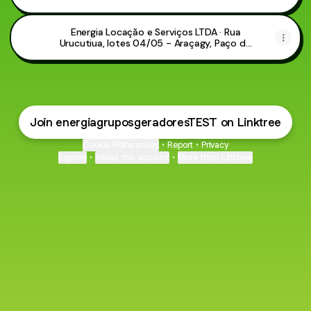
Energia Locação e Serviços LTDA · Rua
Urucutiua, lotes 04/05 - Araçagy, Paço do
Lumiar - MA, 65130-000, Brazil
Join energiagruposgeradoresTEST on Linktree
Cookie Preferences
•
Report
•
Privacy
Explore
•
About this account
•
More from Linktree