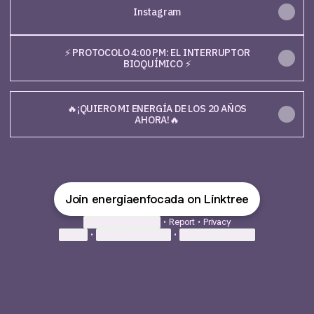
Instagram
⚡ PROTOCOLO 4:00 PM: EL INTERRUPTOR
BIOQUÍMICO ⚡
🔥¡QUIERO MI ENERGÍA DE LOS 20 AÑOS
AHORA!🔥
Join energiaenfocada on Linktree
Cookie Preferences
•
Report
•
Privacy
Explore
•
About this account
•
More from Linktree