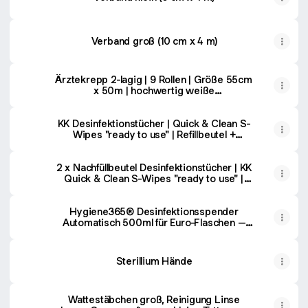
Verband groß (10 cm x 4 m)
Ärztekrepp 2-lagig | 9 Rollen | Größe 55cm
x 50m | hochwertig weiße
Liegenabdeckung | doppelschichtige
perforierte Papierrolle | Ideal für
Krankenhäuser, Praxen, Tattoostudios uvm.
KK Desinfektionstücher | Quick & Clean S-
: Amazon.de: Drogerie & Körperpflege
Wipes "ready to use" | Refillbeutel +
Spendereimer | Set | Duftsorte: Lemon :
Amazon.de: Drogerie & Körperpflege
2 x Nachfüllbeutel Desinfektionstücher | KK
Quick & Clean S-Wipes "ready to use" |
Refillbeutel 70 Tücher/Rolle (Lemon) :
Amazon.de: Drogerie & Körperpflege
Hygiene365® Desinfektionsspender
Automatisch 500ml für Euro-Flaschen –
Eurospender & Desinfektionsmittelspender
mit Sensor, Seifenspender
Wandbefestigung & nachfüllbar – Made in
Sterillium Hände
Germany : Amazon.de: Küche, Haushalt &
Wohnen
Wattestäbchen groß, Reinigung Linse