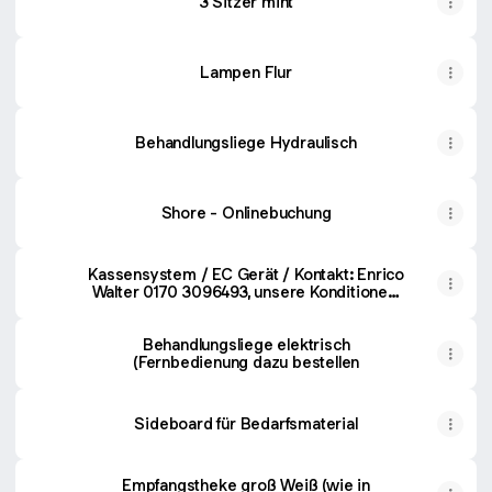
3 Sitzer mint
Lampen Flur
Behandlungsliege Hydraulisch
Shore - Onlinebuchung
Kassensystem / EC Gerät / Kontakt: Enrico
Walter 0170 3096493, unsere Konditionen:
EC 0,7% Kreditkarte 1,8% Paypal 0,9% keine
monatlichen Kosten
Behandlungsliege elektrisch
(Fernbedienung dazu bestellen
Sideboard für Bedarfsmaterial
Empfangstheke groß Weiß (wie in