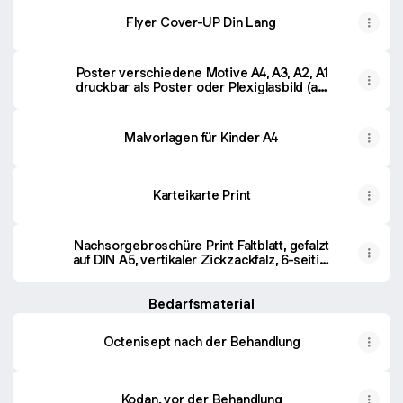
Flyer Cover-UP Din Lang
Poster verschiedene Motive A4, A3, A2, A1
druckbar als Poster oder Plexiglasbild (auf
Wunsch personalisierbar mit QR Code)
Malvorlagen für Kinder A4
Karteikarte Print
Nachsorgebroschüre Print Faltblatt, gefalzt
auf DIN A5, vertikaler Zickzackfalz, 6-seitig,
250g hochwertiger Qualitätsdruck matt
Bedarfsmaterial
Octenisept nach der Behandlung
Kodan, vor der Behandlung