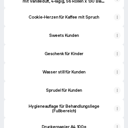
mit Vanilleduft, 4-lagig, 56 Rollen x 130 Blatt,
100% Zellstoff, superweiches Klopapier mit
Glücks-Prägung, WC Papier, Verpackung
aus mind. 30% PCR : Amazon.de: Drogerie
Cookie-Herzen für Kaffee mit Spruch
& Körperpflege
Sweets Kunden
Geschenk für Kinder
Wasser still für Kunden
Sprudel für Kunden
Hygieneauflage für Behandlungsliege
(Fußbereich)
Druckerpapier A4 100g