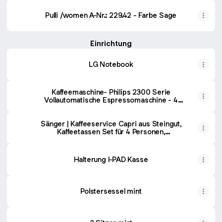
Pulli /women A-Nr.: 229.42 - Farbe Sage
Einrichtung
LG Notebook
Kaffeemaschine- Philips 2300 Serie
Vollautomatische Espressomaschine - 4
Getränke
Sänger | Kaffeeservice Capri aus Steingut,
Kaffeetassen Set für 4 Personen,
Kaffeebecher, Untersetzer, Teller, Kaffee
Tassen Sets 12-teilig, Kaffeebecher Set mit
Steingut Becher
Halterung I-PAD Kasse
Polstersessel mint