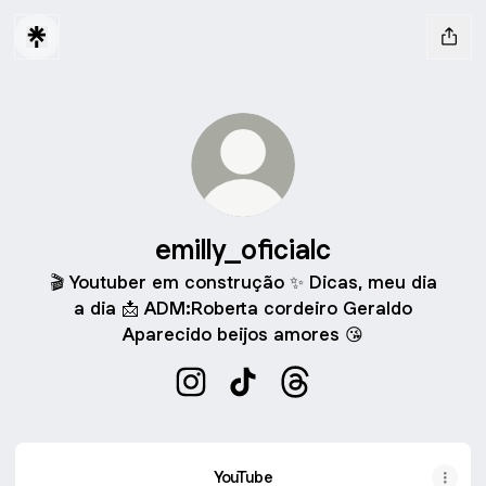
emilly_oficialc
🎬 Youtuber em construção ✨ Dicas, meu dia
a dia 📩 ADM:Roberta cordeiro Geraldo
Aparecido beijos amores 😘
emilly_oficialc Instagram
emilly_oficialc TikTok
emilly_oficialc Threads
YouTube