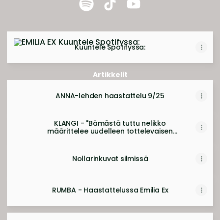
EMILIA EX Spotify
EMILIA EX TikTok
EMILIA EX YouTube
Kuuntele Spotifyssa:
Kuuntele Spotifyssa:
Artikkelit
ANNA-lehden haastattelu 9/25
KLANGI - "Bämästä tuttu nelikko
määrittelee uudelleen tottelevaisen
tytön roolin"
Nollarinkuvat silmissä
RUMBA - Haastattelussa Emilia Ex