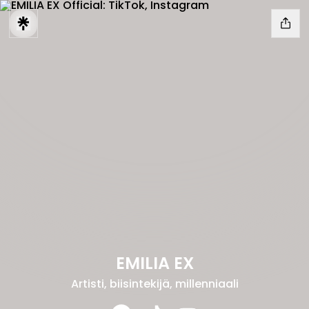
EMILIA EX
Artisti, biisintekijä, millenniaali