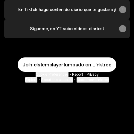
En TikTok hago contenido diario que te gustara ;)
Sigueme, en YT subo videos diarios!
Join elstemplayertumbado on Linktree
Cookie Preferences
•
Report
•
Privacy
Explore
•
About this account
•
More from Linktree