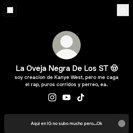
La Oveja Negra De Los ST 🤠
soy creacion de Kanye West, pero me caga
el rap, puros corridos y perreo, ea.
La Oveja Negra De Los ST 🤠 Inst
La Oveja Negra De Los ST 
La Oveja Negra De Los
Aqui en IG no subo mucho pero...Ok