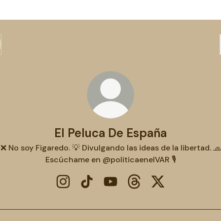
El Peluca De España
❌ No soy Figaredo. 💡 Divulgando las ideas de la libertad. 🧢
Escúchame en @politicaenelVAR 🎙️
El Peluca De España Instagram
El Peluca De España TikTok
El Peluca De España YouTube
El Peluca De España Th
El Peluca De Esp
ube