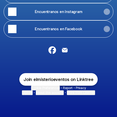
Encuentranos en Instagram
Encuentranos en Facebook
Eventos El Misterio Facebook
Eventos El Misterio Email
Join elmisterioeventos on Linktree
Cookie Preferences
•
Report
•
Privacy
Explore
•
About this account
•
More from Linktree