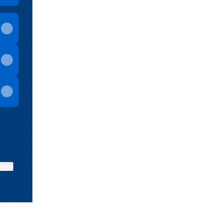
ktree
View on mobile