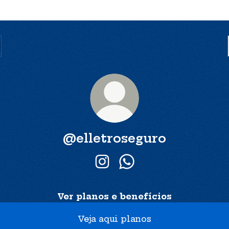
@elletroseguro
@elletroseguro Instagram
@elletroseguro What
Ver planos e benefícios
Veja aqui planos