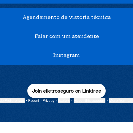
Agendamento de vistoria técnica
Falar com um atendente
Instagram
Join elletroseguro on Linktree
ie Preferences
•
Report
•
Privacy
•
Explore
•
About this account
•
More from Lin