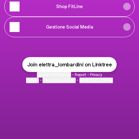
Shop FitLine
Gestione Social Media
Join elettra_lombardini on Linktree
Cookie Preferences
•
Report
•
Privacy
Explore
•
About this account
•
More from Linktree