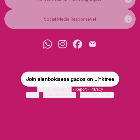
Social Media Responsável
Elen Bolos e Salgados WhatsApp
Elen Bolos e Salgados Instagram
Elen Bolos e Salgados Fa
Elen Bolos e Salgad
Join elenbolosesalgados on Linktree
Cookie Preferences
•
Report
•
Privacy
Explore
•
About this account
•
More from Linktree