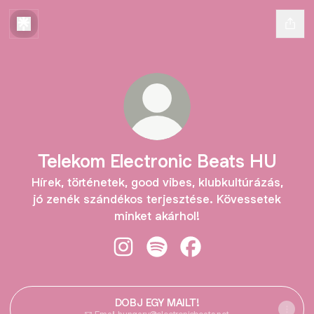
Telekom Electronic Beats HU
Hírek, történetek, good vibes, klubkultúrázás,
jó zenék szándékos terjesztése. Kövessetek
minket akárhol!
Telekom Electronic Beats HU Insta
Telekom Electronic Beats HU 
Telekom Electronic Be
DOBJ EGY MAILT!