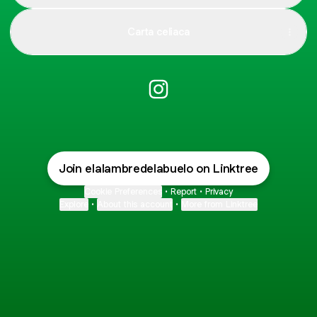
Carta celiaca
El alambre del abuelo Instag
Join elalambredelabuelo on Linktree
Cookie Preferences
•
Report
•
Privacy
Explore
•
About this account
•
More from Linktree