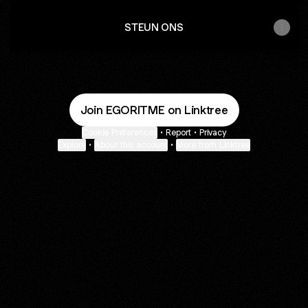
STEUN ONS
Join EGORITME on Linktree
Cookie Preferences
•
Report
•
Privacy
Explore
•
About this account
•
More from Linktree