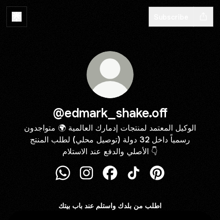
Subscribe
@edmark_shake.off
الوكيل المعتمد لمنتجات إدمارك العالمية 🌍 متواجدون
رسمياً داخل 32 دولة (توصيل محلي) لطلب المنتج
الأصلي والدفع عند الاستلام 👇
@edmark_shake.off WhatsApp
@edmark_shake.off Instagram
@edmark_shake.off Facebo
@edmark_shake.off Ti
@edmark_shake.o
اطلب من بلدك واستلم عند باب بيتك