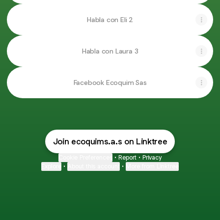
Habla con Eli 2
Habla con Laura 3
Facebook Ecoquim Sas
Join ecoquims.a.s on Linktree
Cookie Preferences
•
Report
•
Privacy
Explore
•
About this account
•
More from Linktree