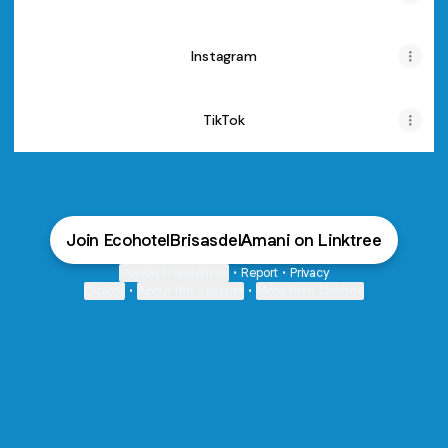
Instagram
TikTok
Join EcohotelBrisasdelAmani on Linktree
Cookie Preferences
•
Report
•
Privacy
Explore
•
About this account
•
More from Linktree