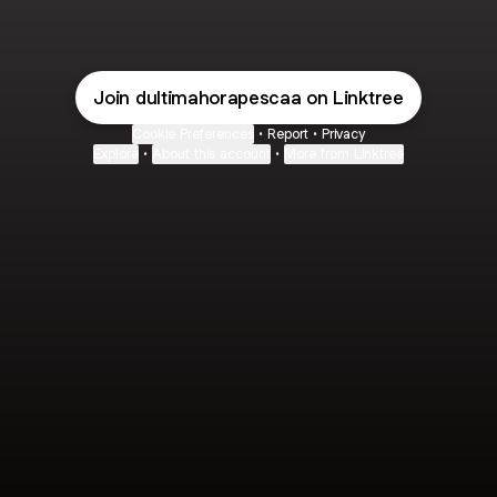
Join dultimahorapescaa on Linktree
Cookie Preferences
•
Report
•
Privacy
Explore
•
About this account
•
More from Linktree