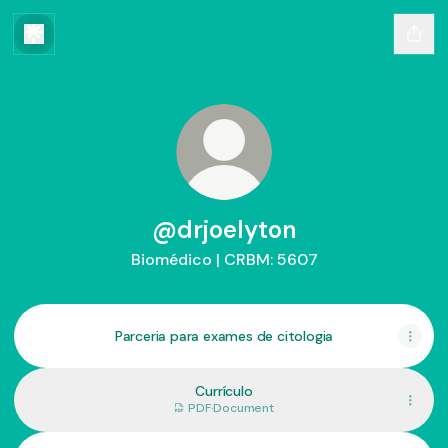
@drjoelyton
Biomédico | CRBM: 5607
Parceria para exames de citologia
Currículo
PDF
·
Document