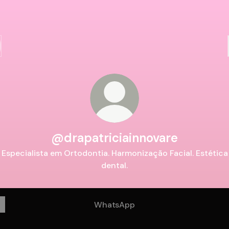
@drapatriciainnovare
Especialista em Ortodontia. Harmonização Facial. Estética
dental.
WhatsApp