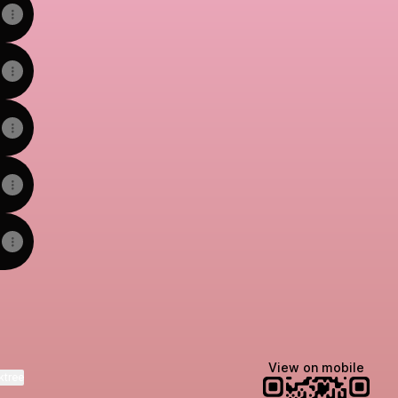
View on mobile
ktree