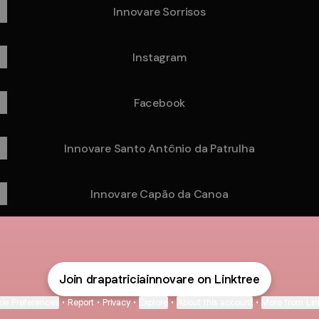
Innovare Sorrisos
Instagram
Facebook
Innovare Santo Antônio da Patrulha
Innovare Capão da Canoa
Join drapatriciainnovare on Linktree
ie Preferences
•
Report
•
Privacy
•
Explore
•
About this account
•
More from Lin