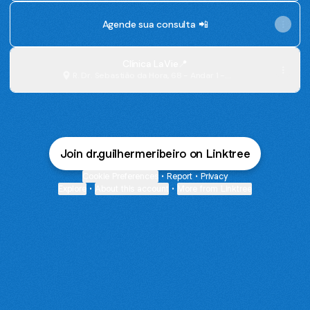
Agende sua consulta 📲
Clínica LaVie📍
R. Dr. Sebastião da Hora, 68 - Andar 1 -
Farol, Maceió
Join dr.guilhermeribeiro on Linktree
Cookie Preferences
•
Report
•
Privacy
Explore
•
About this account
•
More from Linktree