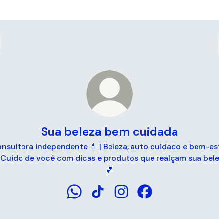
Sua beleza bem cuidada
nsultora independente 💄 | Beleza, auto cuidado e bem-es
Cuido de você com dicas e produtos que realçam sua bel
💕
Sua beleza bem cuidada WhatsApp
Sua beleza bem cuidada TikTok
Sua beleza bem cuidada I
Sua beleza bem cui