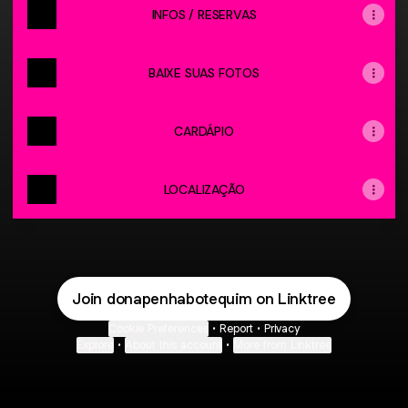
INFOS / RESERVAS
BAIXE SUAS FOTOS
CARDÁPIO
LOCALIZAÇÃO
Join donapenhabotequim on Linktree
Cookie Preferences
•
Report
•
Privacy
Explore
•
About this account
•
More from Linktree