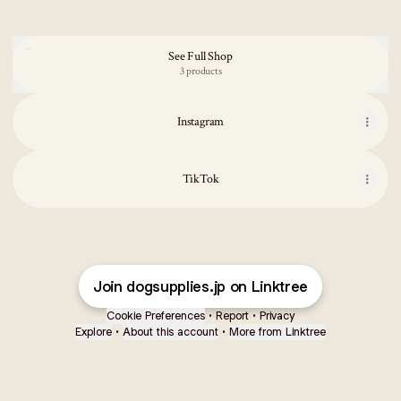
See Full Shop
3 products
Instagram
TikTok
ペット用静電気除去手袋 ペット用毛取りグローブ 猫の毛取り手袋 
ペットの毛を除くブラシ毛器猫の毛を吸うブラシ犬の毛の掃除器
¥2,100
¥2,600
Join dogsupplies.jp on Linktree
ペットの毛剃り犬猫の足の毛剃りバリカンを切りますきれいに目
¥3,200
Cookie Preferences
•
Report
•
Privacy
Explore
•
About this account
•
More from Linktree