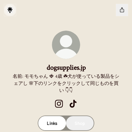
dogsupplies.jp
名前: モモちゃん 🍓 4歳 ☘️犬が使っている製品をシ
ェアし 🌸下のリンクをクリックして同じものを買
い 👇👇
dogsupplies.jp Instagram
dogsupplies.jp TikTok
Links
Shop