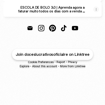
ESCOLA DE BOLO 3.0 | Aprenda agora a
faturar muito todos os dias com a venda de
bolos
Doces Lucrativos Oficial Email
Doces Lucrativos Oficial Instagram
Doces Lucrativos Oficial Pint
Doces Lucrativos Ofici
Doces Lucrativos
Join doceslucrativosoficialre on Linktree
Cookie Preferences
•
Report
•
Privacy
Explore
•
About this account
•
More from Linktree