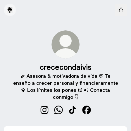
crececondaivis
🌿 Asesora & motivadora de vida 💬 Te
enseño a crecer personal y financieramente
💎 Los límites los pones tú 📲 Conecta
conmigo 👇
crececondaivis Instagram
crececondaivis WhatsApp
crececondaivis TikTok
crececondaivis Fa