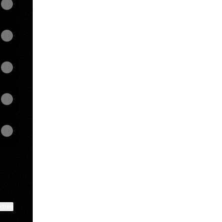
View on mobile
ktree