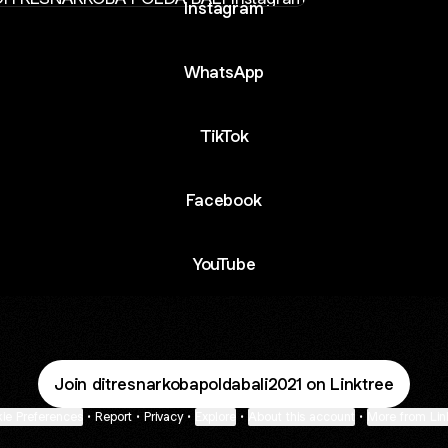
Instagram
WhatsApp
TikTok
Facebook
YouTube
Join ditresnarkobapoldabali2021 on Linktree
ie Preferences
•
Report
•
Privacy
•
Explore
•
About this account
•
More from Lin