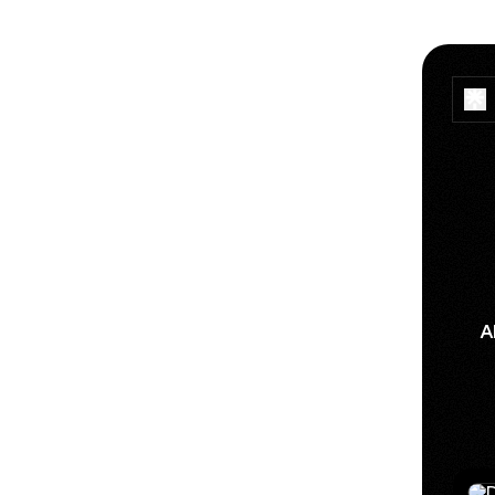
A
Inst