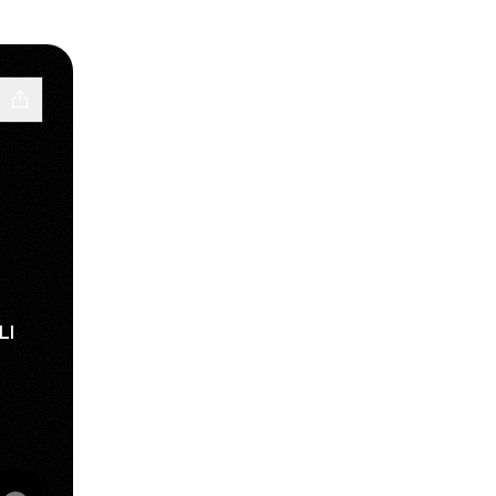
LI
am
WhatsApp
ALI TikTok
LDA BALI YouTube