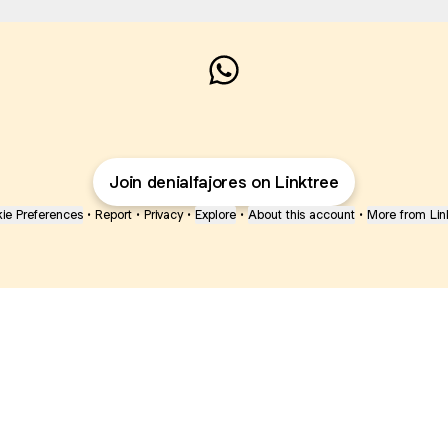
@denialfajores WhatsApp
Join denialfajores on Linktree
ie Preferences
•
Report
•
Privacy
•
Explore
•
About this account
•
More from Lin