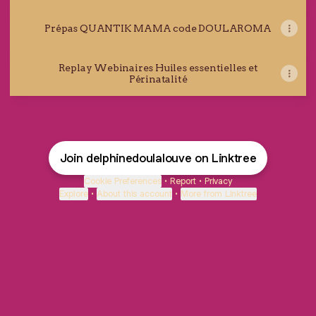
Prépas QUANTIK MAMA code DOULAROMA
Replay Webinaires Huiles essentielles et
Périnatalité
Join delphinedoulalouve on Linktree
Cookie Preferences
•
Report
•
Privacy
Explore
•
About this account
•
More from Linktree