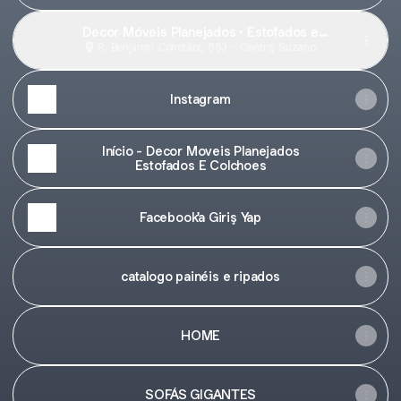
Decor Móveis Planejados • Estofados e
Colchões | em Suzano SP · R. Benjamin
R. Benjamin Constant, 553 - Centro, Suzano
Constant, 553 - Centro, Suzano - SP,
08674-011, Brasil
Instagram
Início - Decor Moveis Planejados
Estofados E Colchoes
Facebook'a Giriş Yap
catalogo painéis e ripados
HOME
SOFÁS GIGANTES