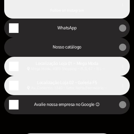
darenaoficial ‧ 11.1K followers
Follow on Instagram
WhatsApp
Nosso catálogo
Localização Loja 01 - Mega Moda
Mega Moda, 4089 Shopping - R. S, 67 - B Loja
4088 - Setor Norte Ferroviário, Goiânia
Localização Loja 02 - Galeria F5
Av. Contorno, 1340 - Setor Norte Ferroviário,
Goiânia
Avalie nossa empresa no Google 😉