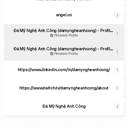
angel.co
Đá Mỹ Nghệ Anh Công (damyngheanhcong) - Profile |
Pinterest
Pinterest
·
Profile
Đá Mỹ Nghệ Anh Công (damyngheanhcong) - Profile |
Pinterest
Pinterest
·
Profile
https://www.linkedin.com/in/damyngheanhcong/
https://www.twitch.tv/damyngheanhcong/about
Đá Mỹ Nghệ Anh Công