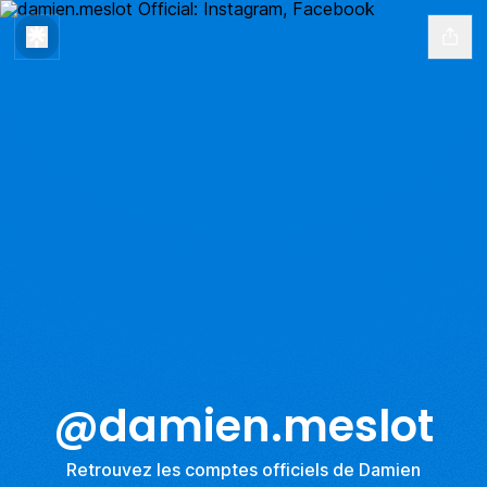
@damien.meslot
Retrouvez les comptes officiels de Damien