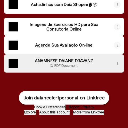
Achadinhos com Daia Shopee🏠📦
Imagens de Exercícios HD para Sua
Consultoria Online
Agende Sua Avaliação On-line
ANAMNESE DAIANE DRAVANZ
PDF
·
Document
Join daianeelertpersonal on Linktree
Cookie Preferences
•
Report
•
Privacy
Explore
•
About this account
•
More from Linktree