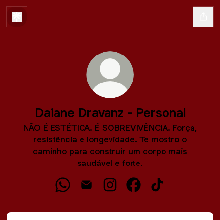
Daiane Dravanz - Personal
NÃO É ESTÉTICA. É SOBREVIVÊNCIA. Força,
resistência e longevidade. Te mostro o
caminho para construir um corpo mais
saudável e forte.
Daiane Dravanz - Personal WhatsApp
Daiane Dravanz - Personal Email
Daiane Dravanz - Personal In
Daiane Dravanz - Pers
Daiane Dravanz -