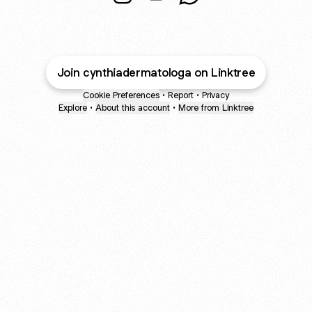
@cynthiadermatologa Instagram
@cynthiadermatologa Email
@cynthiadermatologa
Join cynthiadermatologa on Linktree
Cookie Preferences
•
Report
•
Privacy
Explore
•
About this account
•
More from Linktree