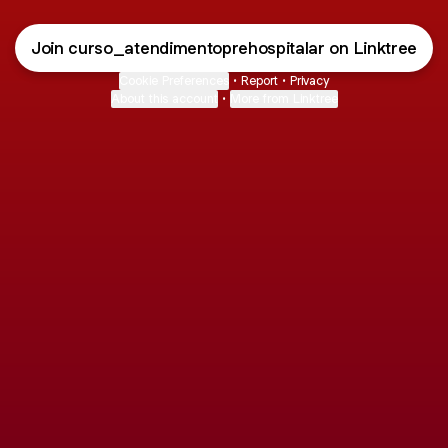
Join curso_atendimentoprehospitalar on Linktree
Cookie Preferences
•
Report
•
Privacy
About this account
•
More from Linktree