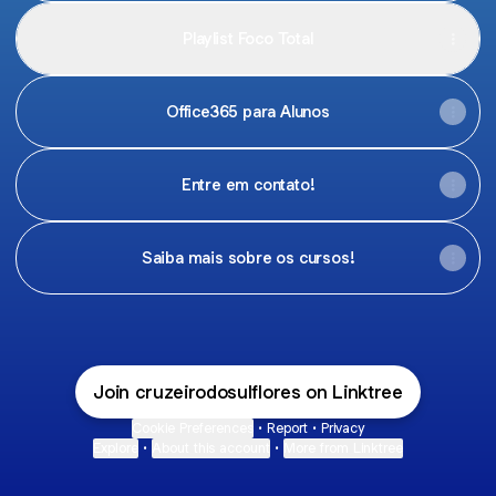
Playlist Foco Total
Office365 para Alunos
Entre em contato!
Saiba mais sobre os cursos!
Join cruzeirodosulflores on Linktree
Cookie Preferences
•
Report
•
Privacy
Explore
•
About this account
•
More from Linktree