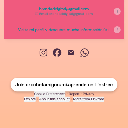
brendaddigital@gmail.com
Email
·
brendaddigital@gmail.com
Visita mi perfil y descubre mucha información útil.
Crochet y Amigurumi Instagram
Crochet y Amigurumi Facebook
Crochet y Amigurumi Emai
Crochet y Amiguru
Join crochetamigurumi.aprende on Linktree
Cookie Preferences
•
Report
•
Privacy
Explore
•
About this account
•
More from Linktree