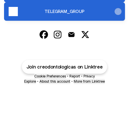
TELEGRAM_GROUP
CREO Clínica Dental Facebook
CREO Clínica Dental Instagram
CREO Clínica Dental Email
CREO Clínica Dental
Join creodontologicas on Linktree
Cookie Preferences
•
Report
•
Privacy
Explore
•
About this account
•
More from Linktree