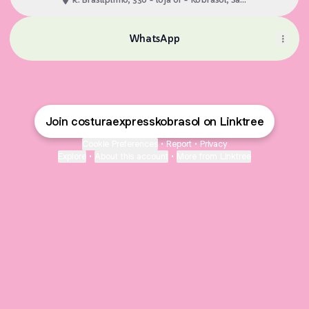
José
WhatsApp
Join costuraexpresskobrasol on Linktree
Cookie Preferences
•
Report
•
Privacy
Explore
•
About this account
•
More from Linktree